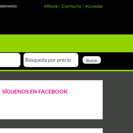
Afíliate
Contacto
Acceder
|
|
SÍGUENOS EN FACEBOOK