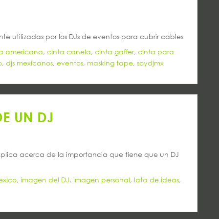
te utilizadas por los DJs de eventos para cubrir cables
ta americana
,
cinta canela
,
cinta gaffer
,
cinta para
o
,
djs mexicanos
,
eventos
,
masking tape
,
soydjmx
E UN DJ
xplica acerca de la importancia que tiene que un DJ
exico
,
imagen del DJ
,
imagen personal
,
lata de ideas
,