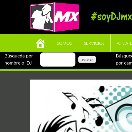
Skip
to
#soyDJmx
content
SOMOS
SERVICIOS
AFÍLIAT
Búsqueda por
Búsque
nombre o IDJ
por ca