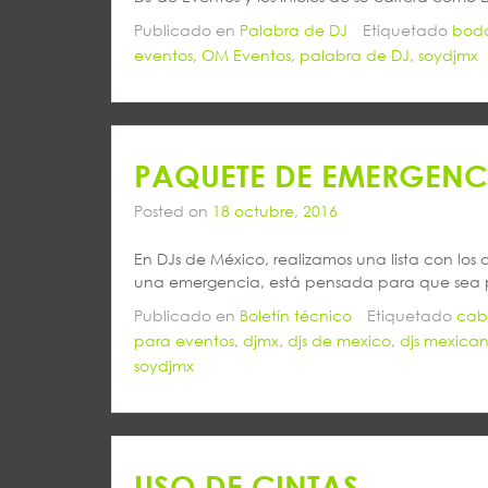
Publicado en
Palabra de DJ
Etiquetado
bod
eventos
,
OM Eventos
,
palabra de DJ
,
soydjmx
PAQUETE DE EMERGENC
Posted on
18 octubre, 2016
En DJs de México, realizamos una lista con lo
una emergencia, está pensada para que sea p
Publicado en
Boletín técnico
Etiquetado
cab
para eventos
,
djmx
,
djs de mexico
,
djs mexica
soydjmx
USO DE CINTAS