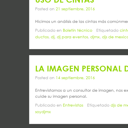
Posted on
21 septiembre, 2016
Hicimos un análisis de las cintas más comúnmen
Publicado en
Boletín técnico
Etiquetado
cin
ductos
,
dj
,
dj para eventos
,
djmx
,
djs de mexic
LA IMAGEN PERSONAL D
Posted on
14 septiembre, 2016
Entrevistamos a un consultor de imagen, nos e
cuide su imagen personal.
Publicado en
Entrevistas
Etiquetado
djs de m
soydjmx