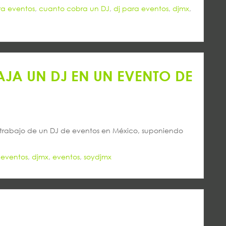
ra eventos
,
cuanto cobra un DJ
,
dj para eventos
,
djmx
,
JA UN DJ EN UN EVENTO DE
de trabajo de un DJ de eventos en México, suponiendo
 eventos
,
djmx
,
eventos
,
soydjmx