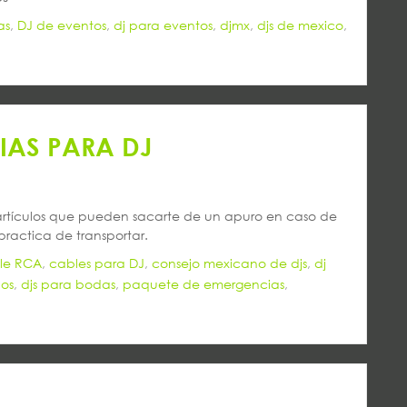
as
,
DJ de eventos
,
dj para eventos
,
djmx
,
djs de mexico
,
IAS PARA DJ
s artículos que pueden sacarte de un apuro en caso de
ractica de transportar.
le RCA
,
cables para DJ
,
consejo mexicano de djs
,
dj
nos
,
djs para bodas
,
paquete de emergencias
,