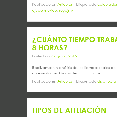
Publicado en
Artículos
Etiquetado
calculado
djs de mexico
,
soydjmx
¿CUÁNTO TIEMPO TRABA
8 HORAS?
Posted on
7 agosto, 2016
Realizamos un análisis de los tiempos reales 
un evento de 8 horas de contratación.
Publicado en
Artículos
Etiquetado
dj
,
dj para
TIPOS DE AFILIACIÓN