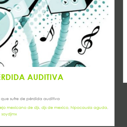
ÉRDIDA AUDITIVA
 que sufre de pérdida auditiva
ejo mexicano de djs
,
djs de mexico
,
hipocausia aguda
,
,
soydjmx