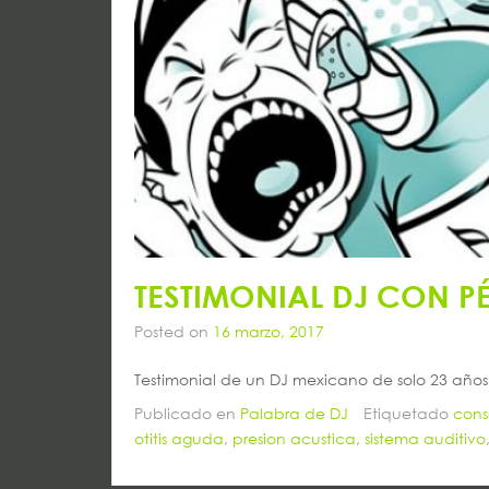
TESTIMONIAL DJ CON P
Posted on
16 marzo, 2017
Testimonial de un DJ mexicano de solo 23 años
Publicado en
Palabra de DJ
Etiquetado
cons
otitis aguda
,
presion acustica
,
sistema auditivo