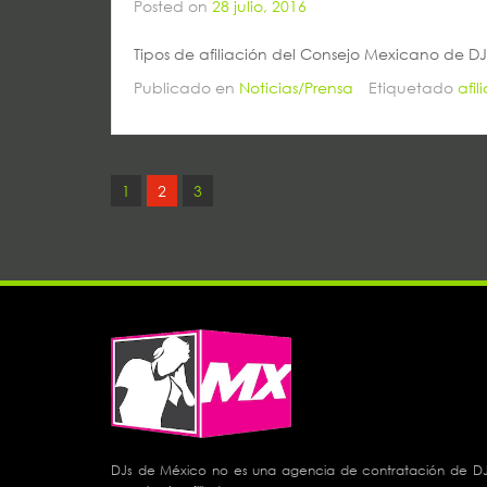
Posted on
28 julio, 2016
Tipos de afiliación del Consejo Mexicano de DJ
Publicado en
Noticias/Prensa
Etiquetado
afil
1
2
3
DJs de México no es una agencia de contratación de DJs 