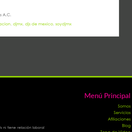
s A.C.
iacion
,
djmx
,
djs de mexico
,
soydjmx
Menú Principal
Somos
Servicios
Afiliaciones
Blog
ni tiene relación laboral
Zona de Video