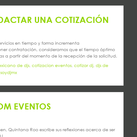
EDACTAR UNA COTIZACIÓN
ervicios en tiempo y forma incrementa
ner contratación, consideramos que el tiempo óptimo
s a partir del momento de la recepción de la solicitud.
xicano de djs
,
cotizacion eventos
,
cotizar dj
,
djs de
,
soydjmx
 OM EVENTOS
n, Quintana Roo escribe sus reflexiones acerca de ser
DJ