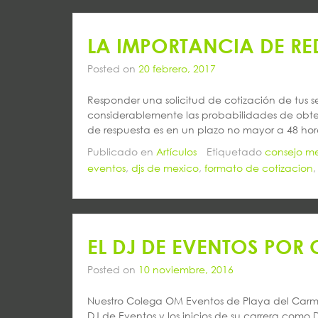
LA IMPORTANCIA DE R
Posted on
20 febrero, 2017
Responder una solicitud de cotización de tus s
considerablemente las probabilidades de obte
de respuesta es en un plazo no mayor a 48 hora
Publicado en
Artículos
Etiquetado
consejo me
eventos
,
djs de mexico
,
formato de cotizacion
EL DJ DE EVENTOS POR
Posted on
10 noviembre, 2016
Nuestro Colega OM Eventos de Playa del Carme
DJ de Eventos y los inicios de su carrera como 