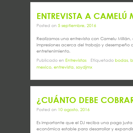
ENTREVISTA A CAMELÚ 
Posted on
5 septiembre, 2016
Realizamos una entrevista con Camelu Millán,
impresiones acerca del trabajo y desempeño de 
entretenimiento.
Publicado en
Entrevistas
Etiquetado
bodas
,
b
mexico
,
entrevista
,
soydjmx
¿CUÁNTO DEBE COBRAR
Posted on
10 agosto, 2016
Es importante que el DJ reciba una paga justa 
económica estable para desarrollar y expandir