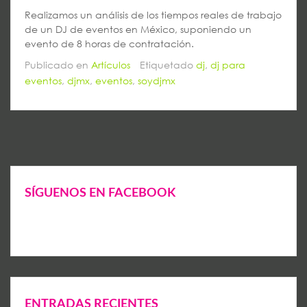
Realizamos un análisis de los tiempos reales de trabajo
de un DJ de eventos en México, suponiendo un
evento de 8 horas de contratación.
Publicado en
Artículos
Etiquetado
dj
,
dj para
eventos
,
djmx
,
eventos
,
soydjmx
SÍGUENOS EN FACEBOOK
ENTRADAS RECIENTES