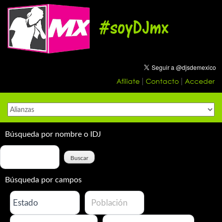
Skip
to
#soyDJmx
content
Afíliate
Contacto
Acceder
|
|
Búsqueda por nombre o IDJ
Búsqueda por campos