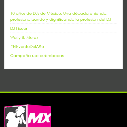
10 años de DJs de México: Una década uniendo,
profesionalizando y dignificando la profesión del DJ
DJ Fixeer
Wally B. Meraz
#ElEventoDelAño
Campaña uso cubrebocas