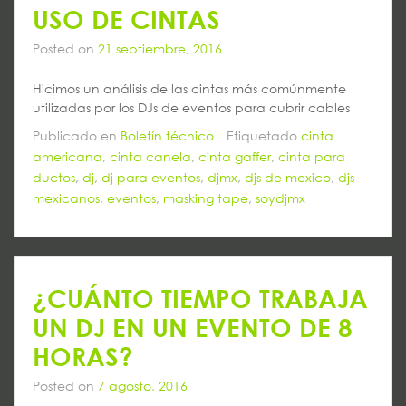
USO DE CINTAS
Posted on
21 septiembre, 2016
Hicimos un análisis de las cintas más comúnmente
utilizadas por los DJs de eventos para cubrir cables
Publicado en
Boletín técnico
Etiquetado
cinta
americana
,
cinta canela
,
cinta gaffer
,
cinta para
ductos
,
dj
,
dj para eventos
,
djmx
,
djs de mexico
,
djs
mexicanos
,
eventos
,
masking tape
,
soydjmx
¿CUÁNTO TIEMPO TRABAJA
UN DJ EN UN EVENTO DE 8
HORAS?
Posted on
7 agosto, 2016