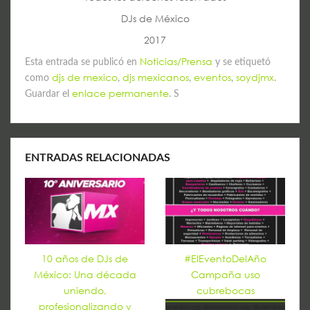
DJs de México
2017
Noticias/Prensa
Esta entrada se publicó en
y se etiquetó
djs de mexico
djs mexicanos
eventos
soydjmx
como
,
,
,
.
enlace permanente
Guardar el
. S
ENTRADAS RELACIONADAS
10 años de DJs de
#ElEventoDelAño
México: Una década
Campaña uso
uniendo,
cubrebocas
profesionalizando y