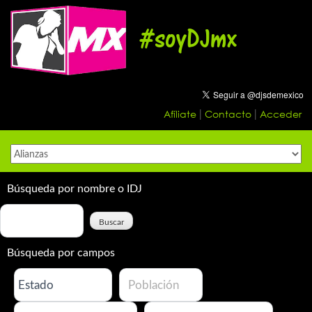
Skip
to
#soyDJmx
content
Afíliate
Contacto
Acceder
|
|
Búsqueda por nombre o IDJ
Búsqueda por campos