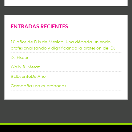
ENTRADAS RECIENTES
10 años de DJs de México: Una década uniendo,
profesionalizando y dignificando la profesión del DJ
DJ Fixeer
Wally B. Meraz
#ElEventoDelAño
Campaña uso cubrebocas