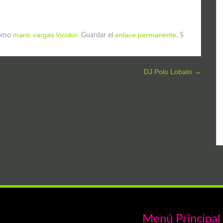
mario vargas locutor
enlace permanente
como
. Guardar el
. S
DJ Polo Lobato
→
Menú Principal