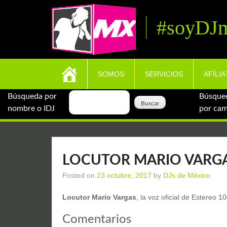
Skip
to
#soyDJ
content
SOMOS
SERVICIOS
AFÍLIA
Búsqueda por
Búsque
nombre o IDJ
por ca
LOCUTOR MARIO VARG
Posted on
23 octubre, 2017
by
DJs de México
Locutor Mario Vargas
, la voz oficial de Estereo
Comentarios