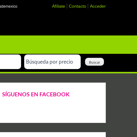
Afíliate
Contacto
Acceder
|
|
SÍGUENOS EN FACEBOOK