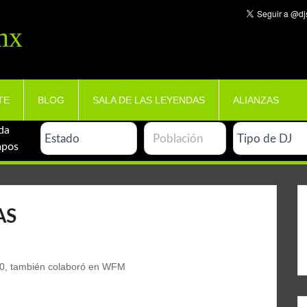
mx
TE
BLOG
SALA DE LAS LEYENDAS
ALIANZAS
da
mpos
AS
 100, también colaboró en WFM