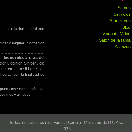
Somos
Servicios
Afiliaciones
Blog
tiene relación laboral con
Zona de Video
Salón de la fama
minar cualquier información
Alianzas
r los usuarios a través del
ción u opinión. Sin perjuicio
derar en la medida de sus
 portal, con la finalidad de
guna clase en relación con
usuarios y afiliados
Todos los derechos reservados | Consejo Mexicano de DJs A.C.
2026