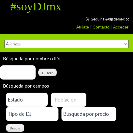
#soyDJmx
Skip
to
content
Afíliate
Contacto
Acceder
|
|
Búsqueda por nombre o IDJ
Búsqueda por campos