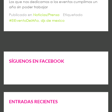
Los que nos dedicamos a los eventos cumplimos un
año sin poder trabajar
Publicado en
Noticias/Prensa
Etiquetado
#ElEventoDelAño
,
djs de mexico
SÍGUENOS EN FACEBOOK
ENTRADAS RECIENTES