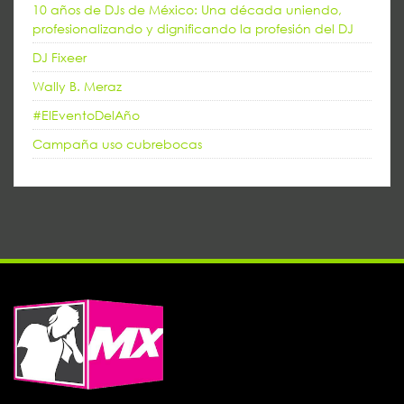
10 años de DJs de México: Una década uniendo,
profesionalizando y dignificando la profesión del DJ
DJ Fixeer
Wally B. Meraz
#ElEventoDelAño
Campaña uso cubrebocas