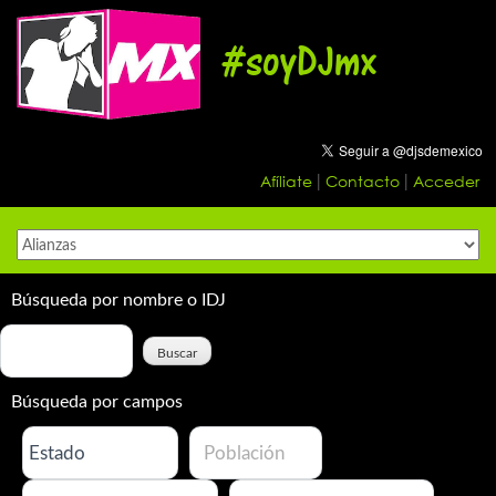
Skip
to
#soyDJmx
content
Afíliate
Contacto
Acceder
|
|
Búsqueda por nombre o IDJ
Búsqueda por campos