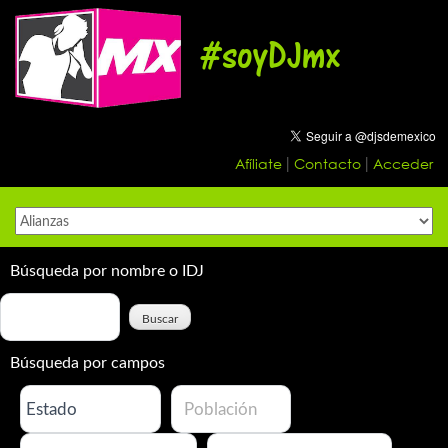
Skip
to
#soyDJmx
content
Afíliate
Contacto
Acceder
|
|
Búsqueda por nombre o IDJ
Búsqueda por campos