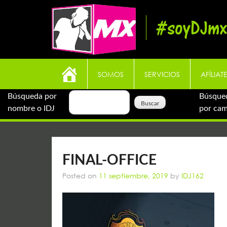
Skip
to
#soyDJmx
content
SOMOS
SERVICIOS
AFÍLIAT
Búsqueda por
Búsque
nombre o IDJ
por ca
FINAL-OFFICE
Posted on
11 septiembre, 2019
by
IDJ162