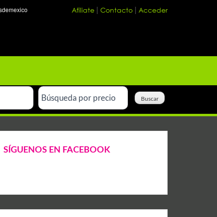
Afíliate
Contacto
Acceder
|
|
SÍGUENOS EN FACEBOOK