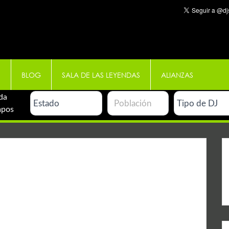
E
BLOG
SALA DE LAS LEYENDAS
ALIANZAS
da
mpos