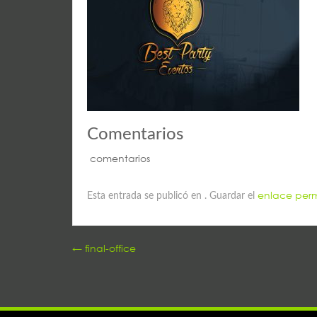
Comentarios
comentarios
enlace per
Esta entrada se publicó en . Guardar el
Post
←
final-office
navigation