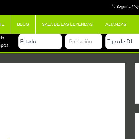
TE
BLOG
SALA DE LAS LEYENDAS
ALIANZAS
da
mpos