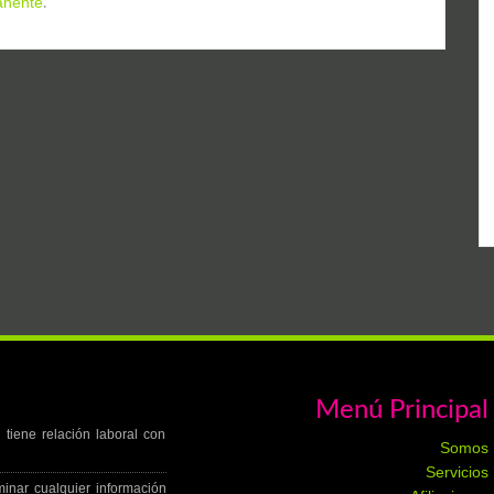
anente
.
Menú Principal
tiene relación laboral con
Somos
Servicios
minar cualquier información