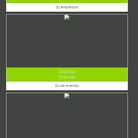
DJ empleado
COS DJs
|
CDMX
|
DJ de eventos