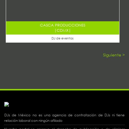
CASCA PRODUCCIONES
|
CDMX
|
DJ de eventos
Siguiente >
DJs de México no es una agencia de contratación de DJs ni tiene
relación laboral con ningún afiliado