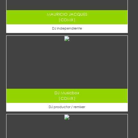
MAURICIO JACQUES
|
CDMX
|
DJ independiente
DJ Musicbox
|
CDMX
|
DJ productor / remixer