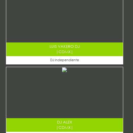
LUIS VAKERO DJ
|
CDMX
|
DJ independiente
DJ ALEX
|
CDMX
|