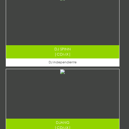
DJ SPINN
|
CDMX
|
DJ independiente
DJANG
|
CDMX
|