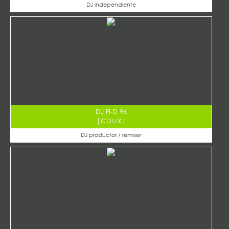
DJ independiente
DJ FI-D 96
|
CDMX
|
DJ productor / remixer