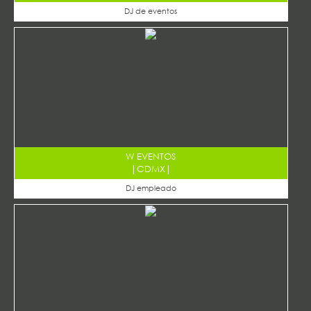
DJ de eventos
W EVENTOS
|
CDMX
|
DJ empleado