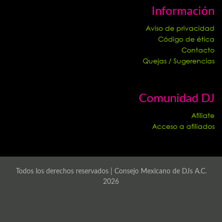
Información
Aviso de privacidad
Código de ética
Contacto
Quejas / Sugerencias
Comunidad DJ
Afíliate
Acceso a afiliados
Todos los derechos reservados | Consejo Mexicano de DJs A.C.
2026