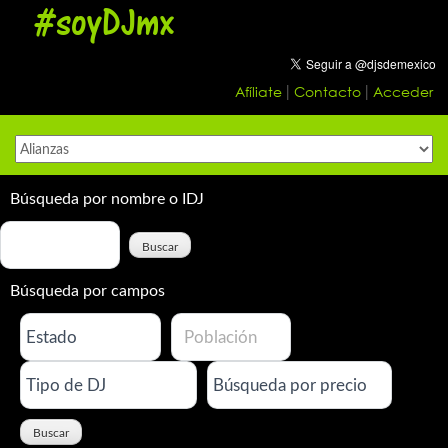
#soyDJmx
Skip
to
content
Afíliate
Contacto
Acceder
|
|
Búsqueda por nombre o IDJ
Búsqueda por campos