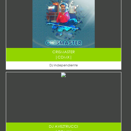
CRISMASTER
|
CDMX
|
DJ independiente
DJ AVEZTRUCCI