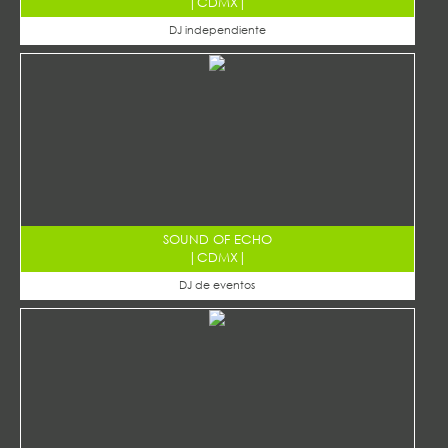
|
CDMX
|
DJ independiente
SOUND OF ECHO
|
CDMX
|
DJ de eventos