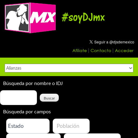
Skip
to
#soyDJmx
content
Afíliate
Contacto
Acceder
|
|
Búsqueda por nombre o IDJ
Búsqueda por campos