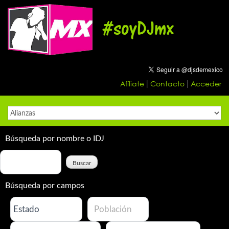
Skip
to
#soyDJmx
content
Afíliate
Contacto
Acceder
|
|
Búsqueda por nombre o IDJ
Búsqueda por campos