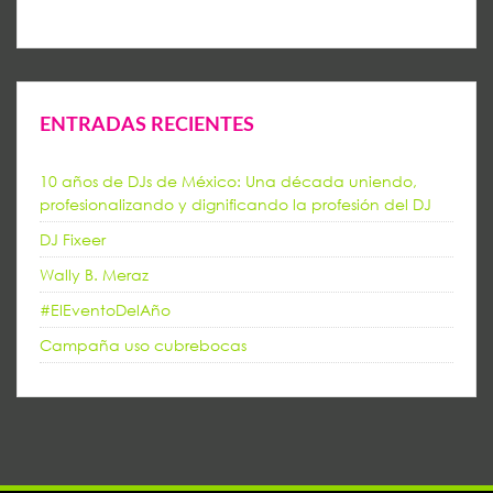
ENTRADAS RECIENTES
10 años de DJs de México: Una década uniendo,
profesionalizando y dignificando la profesión del DJ
DJ Fixeer
Wally B. Meraz
#ElEventoDelAño
Campaña uso cubrebocas