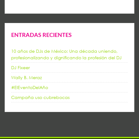
ENTRADAS RECIENTES
10 años de DJs de México: Una década uniendo,
profesionalizando y dignificando la profesión del DJ
DJ Fixeer
Wally B. Meraz
#ElEventoDelAño
Campaña uso cubrebocas