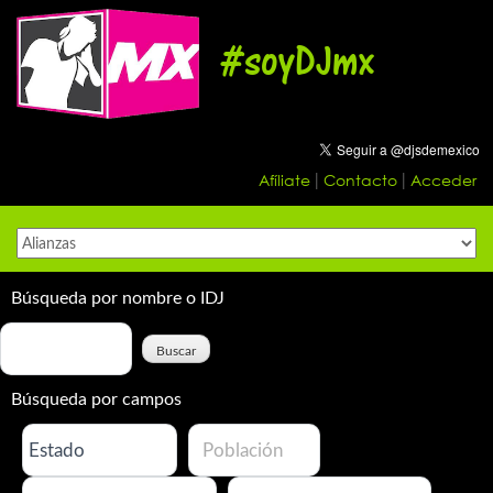
Skip
to
#soyDJmx
content
Afíliate
Contacto
Acceder
|
|
Búsqueda por nombre o IDJ
Búsqueda por campos