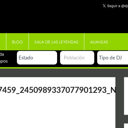
E
BLOG
SALA DE LAS LEYENDAS
ALIANZAS
da
mpos
7459_2450989337077901293_N