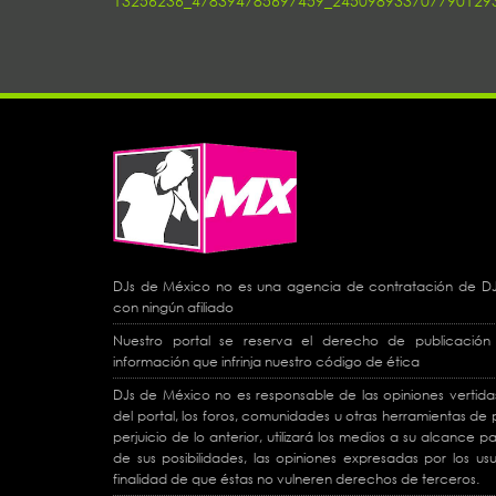
13256236_478394785697459_245098933707790129
navigation
DJs de México no es una agencia de contratación de DJs 
con ningún afiliado
Nuestro portal se reserva el derecho de publicación 
información que infrinja nuestro código de ética
DJs de México no es responsable de las opiniones vertidas
del portal, los foros, comunidades u otras herramientas de p
perjuicio de lo anterior, utilizará los medios a su alcance
de sus posibilidades, las opiniones expresadas por los usu
finalidad de que éstas no vulneren derechos de terceros.