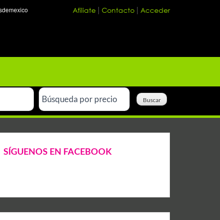
Afíliate
Contacto
Acceder
|
|
SÍGUENOS EN FACEBOOK