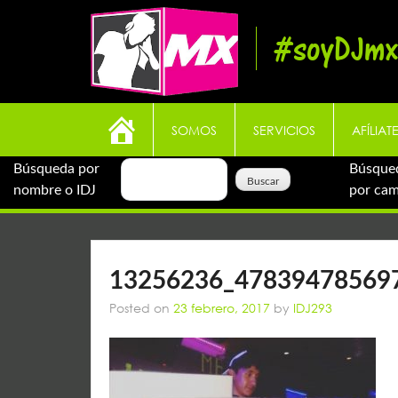
Skip
to
#soyDJmx
content
SOMOS
SERVICIOS
AFÍLIAT
Búsqueda por
Búsque
nombre o IDJ
por ca
13256236_47839478569
Posted on
23 febrero, 2017
by
IDJ293