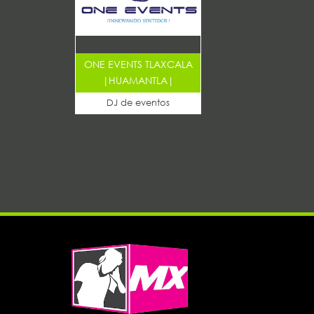
ONE EVENTS TLAXCALA
|
HUAMANTLA
|
DJ de eventos