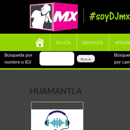
Skip
to
#soyDJmx
content
SOMOS
SERVICIOS
AFÍLIAT
Búsqueda por
Búsque
nombre o IDJ
por ca
HUAMANTLA