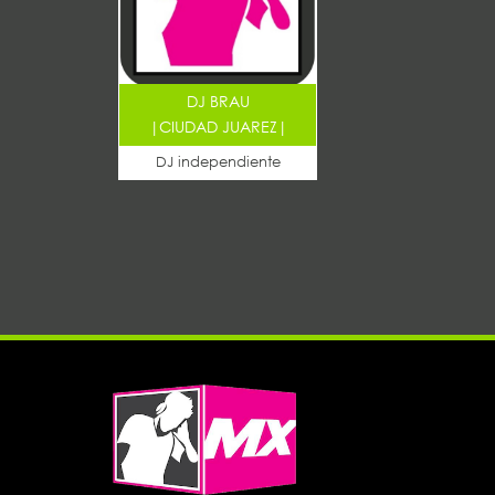
DJ BRAU
|
CIUDAD JUAREZ
|
DJ independiente