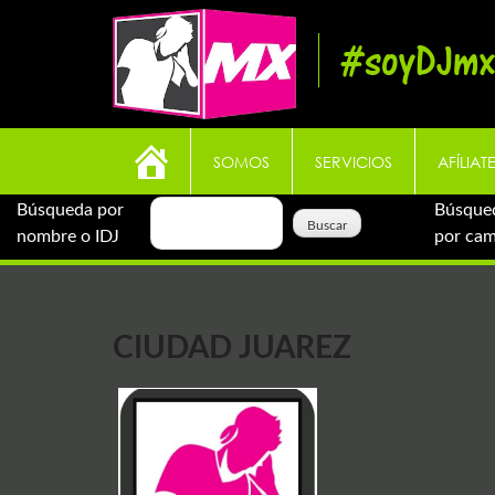
Skip
to
#soyDJmx
content
SOMOS
SERVICIOS
AFÍLIAT
Búsqueda por
Búsque
nombre o IDJ
por ca
CIUDAD JUAREZ