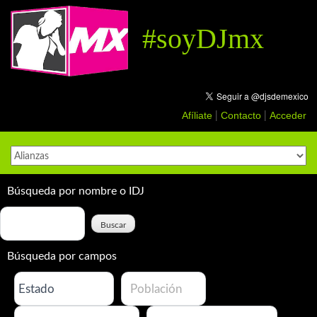
Skip
to
#soyDJmx
content
Afíliate
Contacto
Acceder
|
|
Búsqueda por nombre o IDJ
Búsqueda por campos