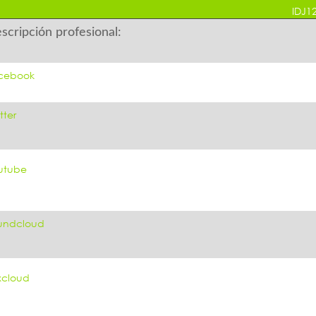
IDJ1
scripción profesional:
cebook
tter
utube
undcloud
xcloud