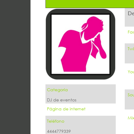
De
Fa
Twi
Yo
Categoría
So
DJ de eventos
Página de internet
Mi
Teléfono
4444779339