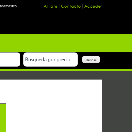
Afíliate
Contacto
Acceder
|
|