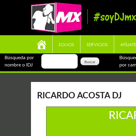
Skip
to
#soyDJmx
content
SOMOS
SERVICIOS
AFÍLIAT
Búsqueda por
Búsque
nombre o IDJ
por ca
RICARDO ACOSTA DJ
RICA