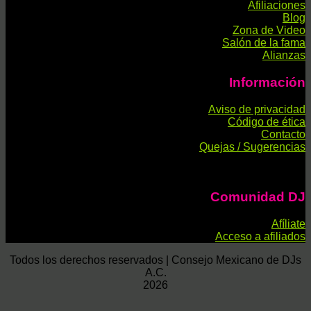
Afiliaciones
Blog
Zona de Video
Salón de la fama
Alianzas
Información
Aviso de privacidad
Código de ética
Contacto
Quejas / Sugerencias
Comunidad DJ
Afíliate
Acceso a afiliados
Todos los derechos reservados | Consejo Mexicano de DJs
A.C.
2026