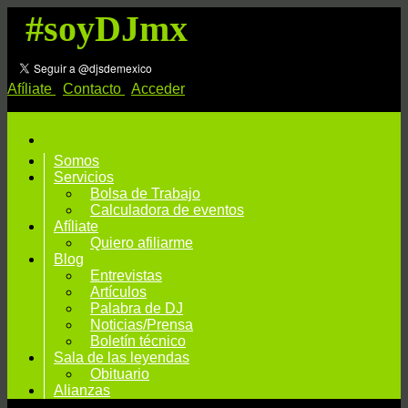
Skip
#soyDJmx
to
content
Afíliate
|
Contacto
|
Acceder
Somos
Servicios
Bolsa de Trabajo
Calculadora de eventos
Afíliate
Quiero afiliarme
Blog
Entrevistas
Artículos
Palabra de DJ
Noticias/Prensa
Boletín técnico
Sala de las leyendas
Obituario
Alianzas