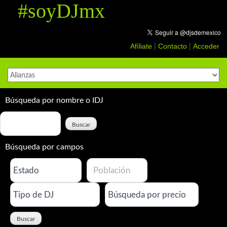
#soyDJmx
Skip
to
content
Afíliate
Contacto
Acceder
|
|
Búsqueda por nombre o IDJ
Búsqueda por campos