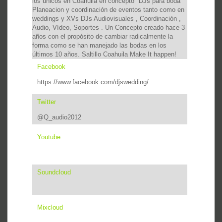
los únicos en Coahuila en concepto "DJs para boda"
Planeacion y coordinación de eventos tanto como en
weddings y XVs DJs Audiovisuales , Coordinación ,
Audio, Vídeo, Soportes . Un Concepto creado hace 3
años con el propósito de cambiar radicalmente la
forma como se han manejado las bodas en los
últimos 10 años. Saltillo Coahuila Make It happen!
Facebook
https://www.facebook.com/djswedding/
Twitter
@Q_audio2012
Youtube
Soundcloud
Mixcloud