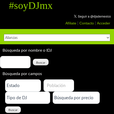
#soyDJmx
Skip
to
content
Afíliate
Contacto
Acceder
|
|
Búsqueda por nombre o IDJ
Búsqueda por campos