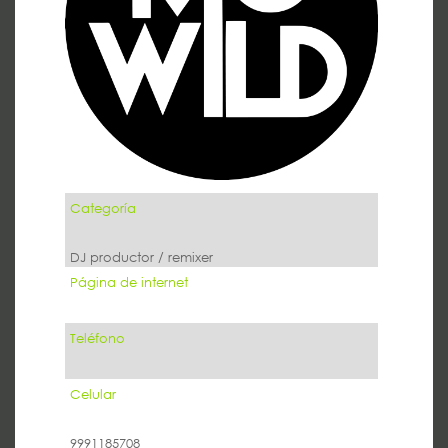
Categoría
DJ productor / remixer
Página de internet
Teléfono
Celular
9991185708