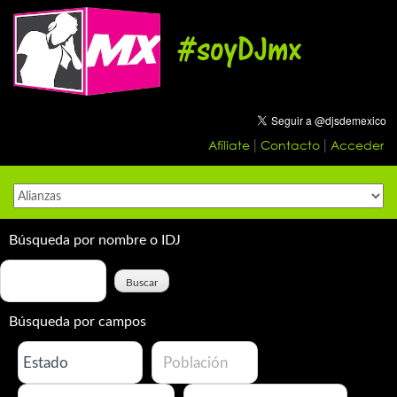
Skip
to
#soyDJmx
content
Afíliate
Contacto
Acceder
|
|
Búsqueda por nombre o IDJ
Búsqueda por campos